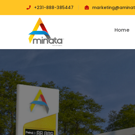
+231-888-385447
marketing@aminata
Home