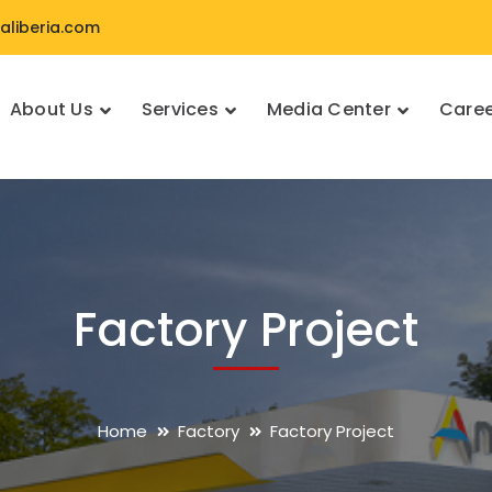
liberia.com
About Us
Services
Media Center
Caree
Factory Project
Home
Factory
Factory Project