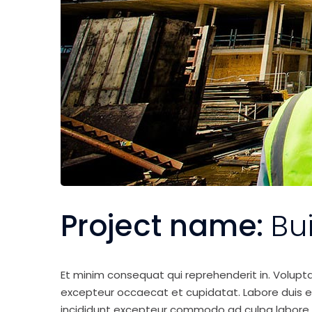
Project name:
Bu
Et minim consequat qui reprehenderit in. Volupt
excepteur occaecat et cupidatat. Labore duis elit 
incididunt excepteur commodo ad culpa labore 